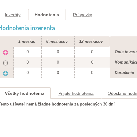
Inzeráty
Hodnotenia
Príspevky
Hodnotenia inzerenta
1 mesiac
6 mesiacov
12 mesiacov
0
0
0
Opis tovaru
0
0
0
Komunikác
0
0
0
Doručenie
Všetky hodnotenia
Prijaté hodnotenia
Odoslané hodn
Tento užívateľ nemá žiadne hodnotenia za posledných 30 dní