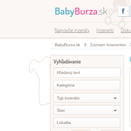
Baby
Burza
.sk
Najnovšie inzeráty
Inzerenti
Disku
BabyBurza.sk
Zoznam Inzerentov
Vyhľadávanie
Typ inzerátu
Stav