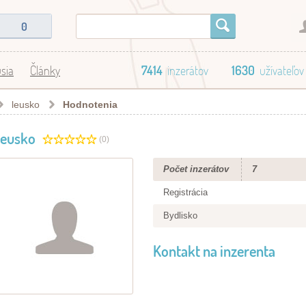
0
sia
Články
7414
inzerátov
1630
užívateľov
leusko
Hodnotenia
leusko
(0)
Počet inzerátov
7
Registrácia
Bydlisko
Kontakt na inzerenta