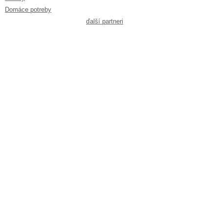
Domáce potreby
ďalší partneri