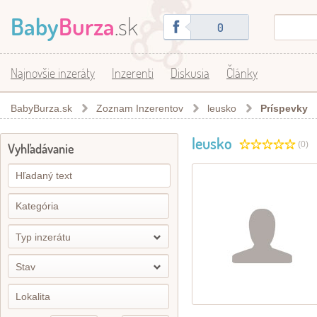
Baby
Burza
.sk
0
Najnovšie inzeráty
Inzerenti
Diskusia
Články
BabyBurza.sk
Zoznam Inzerentov
leusko
Príspevky
leusko
(0)
Vyhľadávanie
Typ inzerátu
Stav