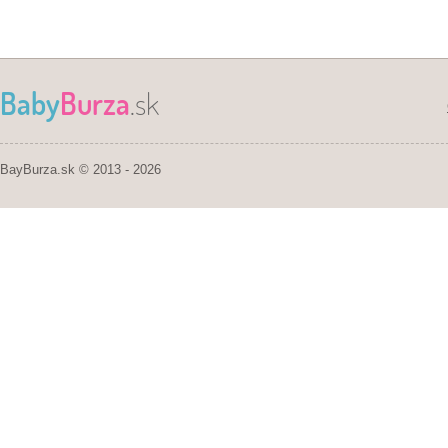
Baby
Burza
.sk
BayBurza.sk © 2013 - 2026